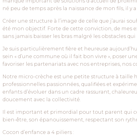
manque important de solutions d’accueil de proximité
né peu de temps après la naissance de mon fils, il y a
Créer une structure à l’image de celle que j’aurai so
été mon objectif. Forte de cette conviction, de mes 
sans jamais baisser les bras malgré les obstacles qui
Je suis particulièrement fière et heureuse aujourd’hu
sein « d’une commune où il fait bon vivre », poser un
favoriser les partenariats avec nos entreprises, nos 
Notre micro-crèche est une petite structure à taill
professionnelles passionnées, qualifiées et expérime
enfants d’évoluer dans un cadre rassurant, chaleureux 
doucement avec la collectivité.
Il est important et primordial pour tout parent qui 
bien-être, son épanouissement, respectant son ryth
Cocon d’enfance a 4 piliers :