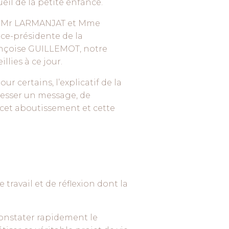
eil de la petite enfance.
aux Mr LARMANJAT et Mme
e-présidente de la
nçoise GUILLEMOT, notre
llies à ce jour.
 certains, l’explicatif de la
resser un message, de
 cet aboutissement et cette
 travail et de réflexion dont la
constater rapidement le