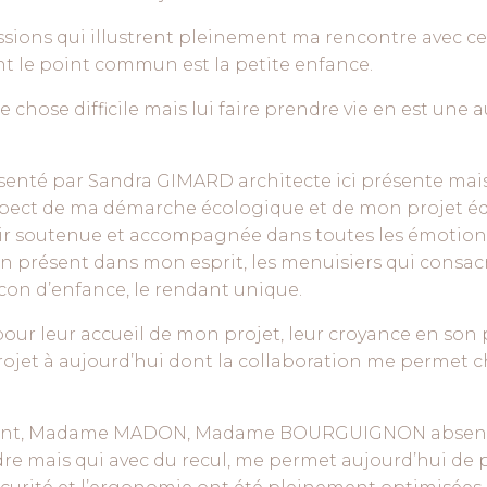
ssions qui illustrent pleinement ma rencontre avec
t le point commun est la petite enfance.
e chose difficile mais lui faire prendre vie en est une au
ésenté par Sandra GIMARD architecte ici présente mais
spect de ma démarche écologique et de mon projet édu
avoir soutenue et accompagnée dans toutes les émotions
n présent dans mon esprit, les menuisiers qui consacre
ocon d’enfance, le rendant unique.
ur leur accueil de mon projet, leur croyance en son p
ojet à aujourd’hui dont la collaboration me permet 
enfant, Madame MADON, Madame BOURGUIGNON absentes
rdre mais qui avec du recul, me permet aujourd’hui d