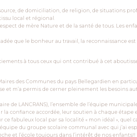
source, de domiciliation, de religion, de situations pr
issu local et régional.
pect de mère Nature et de la santé de tous. Les enfa
ée que le bonheur au travail, la reconnaissance est la
ciements à tous ceux qui ont contribué à cet aboutiss
s Maires des Communes du pays Bellegardien en particu
se et m’a permis de cerner pleinement les besoins aut
re de LANCRANS), l’ensemble de l’équipe municipale e
 la confiance accordée, leur soutien à chaque étape e
r ce fabuleux local par sa localité « mon idéal », quel 
 l’équipe du groupe scolaire communal avec qui j’ai es
èche et l’école toujours dans l’intérêt de nos enfants!!