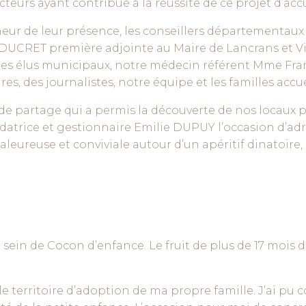
eurs ayant contribué à la réussite de ce projet d’accu
neur de leur présence, les conseillers département
CRET première adjointe au Maire de Lancrans et Vic
s élus municipaux, notre médecin référent Mme Fra
s, des journalistes, notre équipe et les familles accuei
e partage qui a permis la découverte de nos locaux pour
datrice et gestionnaire Emilie DUPUY l’occasion d’ad
eureuse et conviviale autour d’un apéritif dinatoire,
 sein de Cocon d’enfance. Le fruit de plus de 17 mois de
 territoire d’adoption de ma propre famille. J’ai pu 