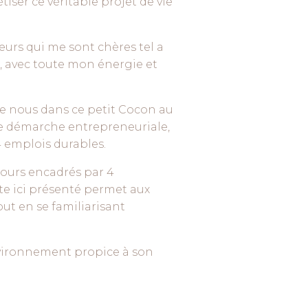
ser ce véritable projet de vie
eurs qui me sont chères tel a
s, avec toute mon énergie et
tre nous dans ce petit Cocon au
 une démarche entrepreneuriale,
4 emplois durables.
jours encadrés par 4
te ici présenté permet aux
out en se familiarisant
environnement propice à son