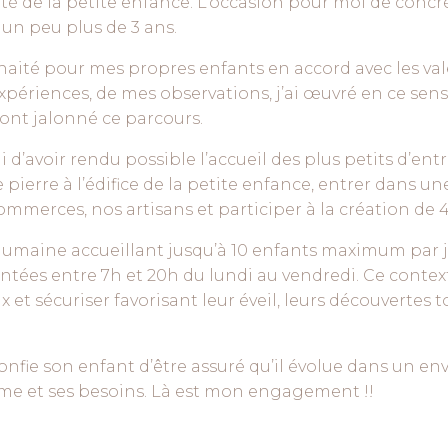
 de la petite enfance. L’occasion pour moi de concréti
 un peu plus de 3 ans.
uhaité pour mes propres enfants en accord avec les val
expériences, de mes observations, j’ai œuvré en ce sen
 ont jalonné ce parcours.
i d’avoir rendu possible l’accueil des plus petits d’en
e pierre à l’édifice de la petite enfance, entrer dans
commerces, nos artisans et participer à la création de 
e humaine accueillant jusqu’à 10 enfants maximum par 
ntées entre 7h et 20h du lundi au vendredi. Ce contex
et sécuriser favorisant leur éveil, leurs découvertes t
confie son enfant d’être assuré qu’il évolue dans un 
me et ses besoins. Là est mon engagement !!