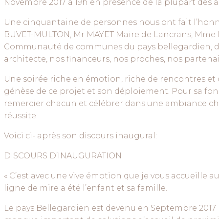
Novembre 2017 à 19h en présence de la plupart des act
Une cinquantaine de personnes nous ont fait l’hon
BUVET-MULTON, Mr MAYET Maire de Lancrans, Mme DU
Communauté de communes du pays bellegardien, de
architecte, nos financeurs, nos proches, nos partenaire
Une soirée riche en émotion, riche de rencontres et d
génèse de ce projet et son déploiement. Pour sa fon
remercier chacun et célébrer dans une ambiance chal
réussite.
Voici ci- après son discours inaugural:
DISCOURS D’INAUGURATION
« C’est avec une vive émotion que je vous accueille au
ligne de mire a été l’enfant et sa famille.
Le pays Bellegardien est devenu en Septembre 2017 le